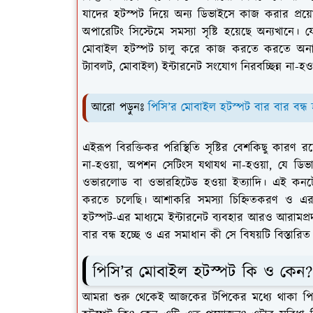
যাদের হটস্পট দিয়ে অন্য ডিভাইসে কাজ করার প্র
অপারেটিং সিস্টেমে সমস্যা সৃষ্টি হয়েছে অন্যখান
মোবাইল হটস্পট চালু করে কাজ করতে করতে অনাকাঙ
ট্যাবলট, মোবাইল) ইন্টারনেট সংযোগ নিরবচ্ছিন্ন না-হও
আরো পড়ুনঃ
পিসি’র মোবাইল হটস্পট বার বার বন্
এইরূপ বিরক্তিকর পরিস্থিতি সৃষ্টির বেশকিছু কারণ
না-হওয়া, অপশন সেটিংস যথাযথ না-হওয়া, যে ডিভাই
ওভারলোড বা ওভারহিটেড হওয়া ইত্যাদি। এই কনটেন
করতে চলেছি। আশাকরি সমস্যা চিহ্নিতকরণ ও এর ব
হটস্পট-এর মাধ্যমে ইন্টারনেট ব্যবহার আরও আরামপ
বার বন্ধ হচ্ছে ও এর সমাধান কী সে বিষয়টি বিস্তারিত
পিসি’র মোবাইল হটস্পট কি ও কেন?
আমরা শুরু থেকেই আজকের টপিকের মধ্যে থাকা পিসি