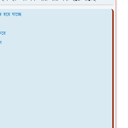
 হয়ে যাচ্ছে
করে
ণ