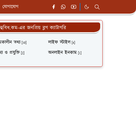
যোগাযোগ
হুবিধ.কম-এর জনপ্রিয় ব্লগ ক্যাটাগরি
মকালীন তথ্য
লাইফ স্টাইল
[10]
[4]
্য ও প্রযুক্তি
অনলাইন ইনকাম
[2]
[1]