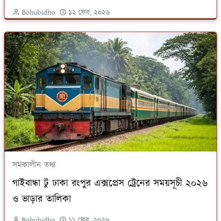
Bohubidho
১২ ফেব, ২০২৬
সমকালীন তথ্য
গাইবান্ধা টু ঢাকা রংপুর এক্সপ্রেস ট্রেনের সময়সূচী ২০২৬
ও ভাড়ার তালিকা
Bohubidho
১১ ফেব, ২০২৬