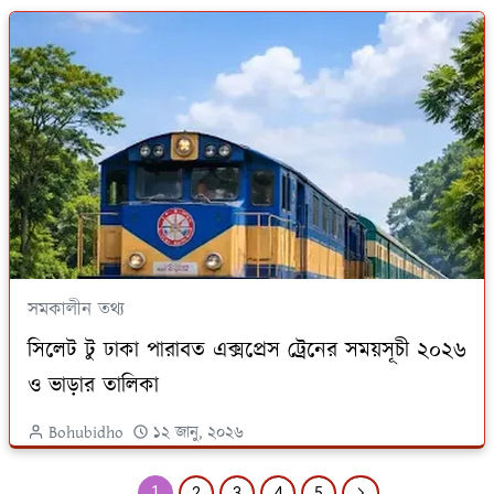
সমকালীন তথ্য
সিলেট টু ঢাকা পারাবত এক্সপ্রেস ট্রেনের সময়সূচী ২০২৬
ও ভাড়ার তালিকা
Bohubidho
১২ জানু, ২০২৬
1
2
3
4
5