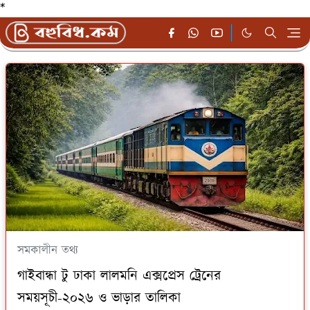
*
সমকালীন তথ্য
গাইবান্ধা টু ঢাকা লালমনি এক্সপ্রেস ট্রেনের
সময়সূচী-২০২৬ ও ভাড়ার তালিকা