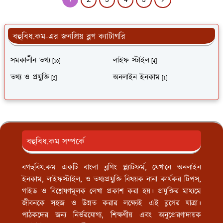
বহুবিধ.কম-এর জনপ্রিয় ব্লগ ক্যাটাগরি
সমকালীন তথ্য
লাইফ স্টাইল
[10]
[4]
তথ্য ও প্রযুক্তি
অনলাইন ইনকাম
[2]
[1]
বহুবিধ.কম সম্পর্কে
বগহুবিধ.কম একটি বাংলা ব্লগিং প্ল্যাটফর্ম, যেখানে অনলাইন
ইনকাম, লাইফস্টাইল, ও তথ্যপ্রযুক্তি বিষয়ক নানা কার্যকর টিপস,
গাইড ও বিশ্লেষণমূলক লেখা প্রকাশ করা হয়। প্রযুক্তির মাধ্যমে
জীবনকে সহজ ও উন্নত করার লক্ষ্যেই এই ব্লগের যাত্রা।
পাঠকদের জন্য নির্ভরযোগ্য, শিক্ষণীয় এবং অনুপ্রেরণাদায়ক